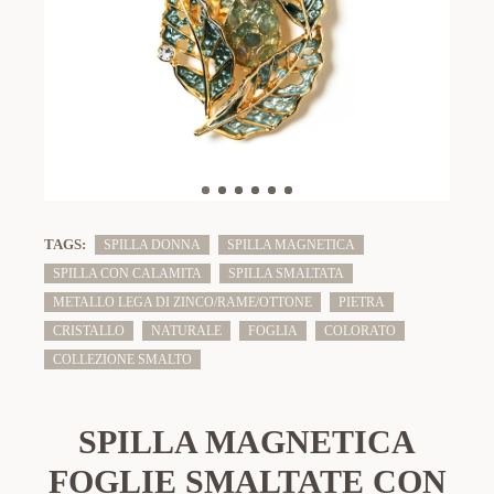
TAGS:
SPILLA DONNA
SPILLA MAGNETICA
SPILLA CON CALAMITA
SPILLA SMALTATA
METALLO LEGA DI ZINCO/RAME/OTTONE
PIETRA
CRISTALLO
NATURALE
FOGLIA
COLORATO
COLLEZIONE SMALTO
SPILLA MAGNETICA
FOGLIE SMALTATE CON