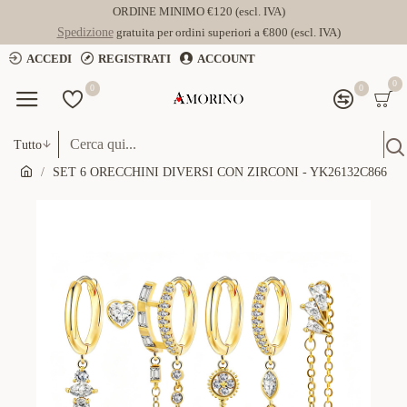
ORDINE MINIMO €120 (escl. IVA)
Spedizione
gratuita per ordini superiori a €800 (escl. IVA)
ACCEDI
REGISTRATI
ACCOUNT
0
0
0
Tutto
SET 6 ORECCHINI DIVERSI CON ZIRCONI - YK26132C866