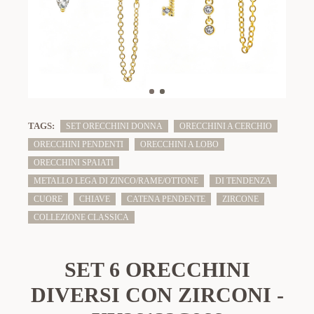
TAGS:
SET ORECCHINI DONNA
ORECCHINI A CERCHIO
ORECCHINI PENDENTI
ORECCHINI A LOBO
ORECCHINI SPAIATI
METALLO LEGA DI ZINCO/RAME/OTTONE
DI TENDENZA
CUORE
CHIAVE
CATENA PENDENTE
ZIRCONE
COLLEZIONE CLASSICA
SET 6 ORECCHINI
DIVERSI CON ZIRCONI -