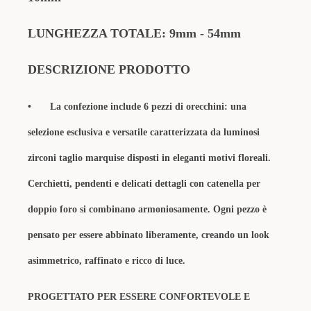
LUNGHEZZA TOTALE: 9mm - 54mm
DESCRIZIONE PRODOTTO
•
La confezione include 6 pezzi di orecchini: una
selezione esclusiva e versatile caratterizzata da luminosi
zirconi taglio marquise disposti in eleganti motivi floreali.
Cerchietti, pendenti e delicati dettagli con catenella per
doppio foro si combinano armoniosamente. Ogni pezzo è
pensato per essere abbinato liberamente, creando un look
asimmetrico, raffinato e ricco di luce.
PROGETTATO PER ESSERE CONFORTEVOLE E