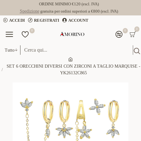
ORDINE MINIMO €120 (escl. IVA)
Spedizione
gratuita per ordini superiori a €800 (escl. IVA)
ACCEDI
REGISTRATI
ACCOUNT
0
0
0
Tutto
SET 6 ORECCHINI DIVERSI CON ZIRCONI A TAGLIO MARQUISE -
YK26132C865