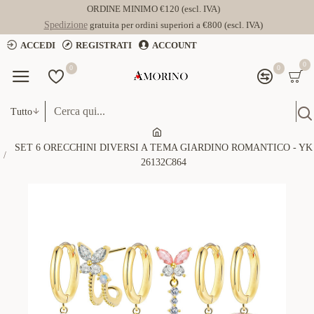
ORDINE MINIMO €120 (escl. IVA)
Spedizione
gratuita per ordini superiori a €800 (escl. IVA)
ACCEDI
REGISTRATI
ACCOUNT
0
0
0
Tutto
SET 6 ORECCHINI DIVERSI A TEMA GIARDINO ROMANTICO - YK
26132C864