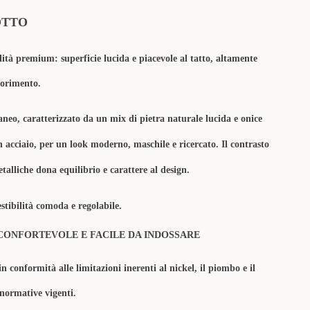
OTTO
lità premium: superficie lucida e piacevole al tatto, altamente
olorimento.
aneo, caratterizzato da un mix di pietra naturale lucida e onice
n acciaio, per un look moderno, maschile e ricercato. Il contrasto
etalliche dona equilibrio e carattere al design.
stibilità comoda e regolabile.
CONFORTEVOLE E FACILE DA INDOSSARE
in conformità alle limitazioni inerenti al nickel, il piombo e il
 normative vigenti.