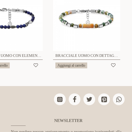
BRACCIALE UOMO CON ELEMENTI A BAMBÙ, FOGLIE E PIETRE NATURALI - QGL2664C748
BRACCIALE UOMO CON DETTAGLI GEOMETRICI E PIETRE NATURALI - QGL2664C747
rrello
Aggiungi al carrello
NEWSLETTER
Non perdere nessun aggiornamento o promozione iscrivendoti alla