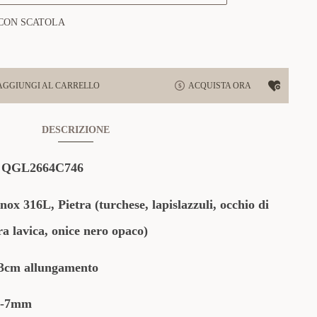
CON SCATOLA
AGGIUNGI AL CARRELLO
ACQUISTA ORA
DESCRIZIONE
:
QGL2664C746
nox 316L, Pietra (
turchese, lapislazzuli, occhio di
tra lavica, onice nero opaco
)
cm allungamento
6-7mm