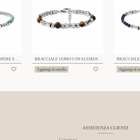
BRACCIALE UOMO CON SFERE E PIETRE NATURALI - QGL2664C750
BRACCIALE UOMO CON ELEMENTI A BAMBÙ E PIETRE NATURALI - QGL2664C749
Aggiungi al carrello
Aggiungi al ca
ASSISTENZA CLIENTI
Contattaci