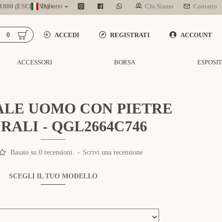
800 (ESCL. IVA)
Italiano
Chi Siamo
Contatto
0
ACCEDI
REGISTRATI
ACCOUNT
ACCESSORI
BORSA
ESPOSI
ALE UOMO CON PIETRE
RALI - QGL2664C746
Basato su 0 recensioni.
-
Scrivi una recensione
SCEGLI IL TUO MODELLO