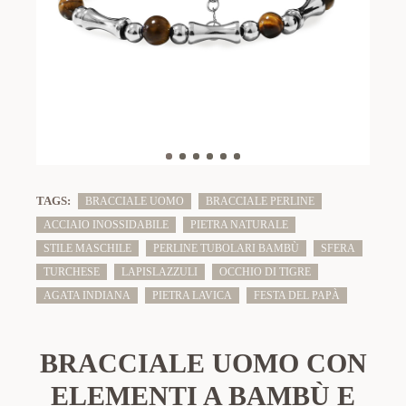
TAGS:
BRACCIALE UOMO
BRACCIALE PERLINE
ACCIAIO INOSSIDABILE
PIETRA NATURALE
STILE MASCHILE
PERLINE TUBOLARI BAMBÙ
SFERA
TURCHESE
LAPISLAZZULI
OCCHIO DI TIGRE
AGATA INDIANA
PIETRA LAVICA
FESTA DEL PAPÀ
BRACCIALE UOMO CON
ELEMENTI A BAMBÙ E