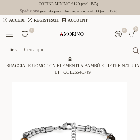
ORDINE MINIMO €120 (escl. IVA)
Spedizione
gratuita per ordini superiori a €800 (escl. IVA)
ACCEDI
REGISTRATI
ACCOUNT
0
0
0
Tutto
BRACCIALE UOMO CON ELEMENTI A BAMBÙ E PIETRE NATURA
LI - QGL2664C749