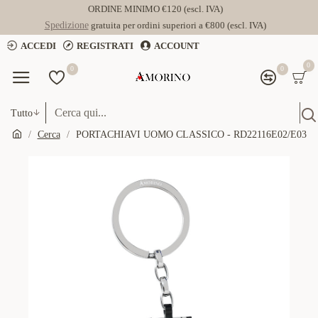
ORDINE MINIMO €120 (escl. IVA)
Spedizione
gratuita per ordini superiori a €800 (escl. IVA)
ACCEDI
REGISTRATI
ACCOUNT
0
0
0
Tutto
Cerca
PORTACHIAVI UOMO CLASSICO - RD22116E02/E03