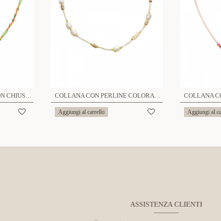
COLLANA DI PERLINE CON CHIUSURA FRONTALE - MNK21121172G96
COLLANA CON PERLINE COLORATE E PERLE - MNK21121196G86
Aggiungi al carrello
Aggiungi al ca
ASSISTENZA CLIENTI