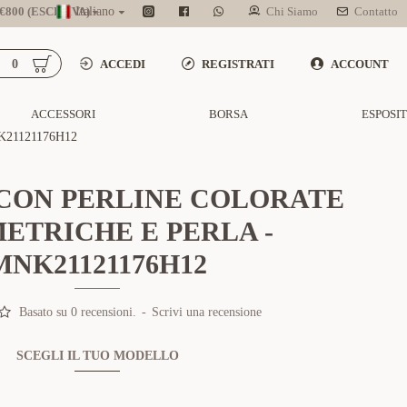
800 (ESCL. IVA)
Italiano
Chi Siamo
Contatto
0
ACCEDI
REGISTRATI
ACCOUNT
ACCESSORI
BORSA
ESPOSI
21121176H12
CON PERLINE COLORATE
ETRICHE E PERLA -
MNK21121176H12
Basato su 0 recensioni.
-
Scrivi una recensione
SCEGLI IL TUO MODELLO