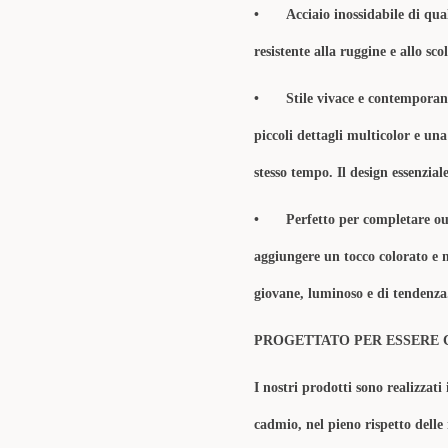
•
Acciaio inossidabile di qua
resistente alla ruggine e allo sc
•
Stile vivace e contemporan
piccoli dettagli multicolor e una
stesso tempo. Il design essenzia
•
Perfetto per completare out
aggiungere un tocco colorato e 
giovane, luminoso e di tendenza
PROGETTATO PER ESSERE 
I nostri prodotti sono realizzati 
cadmio, nel pieno rispetto delle