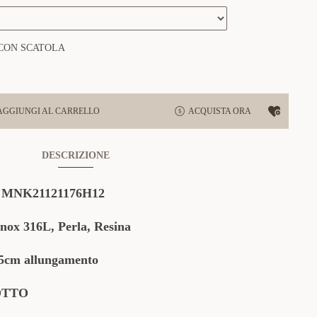
CON SCATOLA
AGGIUNGI AL CARRELLO
ACQUISTA ORA
DESCRIZIONE
:
MNK21121176H12
ox 316L, Perla, Resina
cm allungamento
OTTO