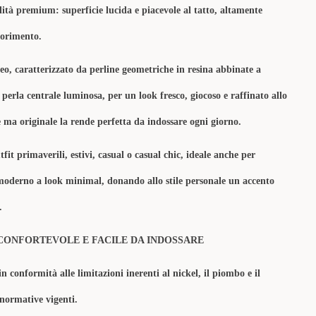
lità premium: superficie lucida e piacevole al tatto, altamente
olorimento.
eo, caratterizzato da perline geometriche in resina abbinate a
 perla centrale luminosa, per un look fresco, giocoso e raffinato allo
le ma originale la rende perfetta da indossare ogni giorno.
fit primaverili, estivi, casual o casual chic, ideale anche per
moderno a look minimal, donando allo stile personale un accento
.
CONFORTEVOLE E FACILE DA INDOSSARE
in conformità alle limitazioni inerenti al nickel, il piombo e il
 normative vigenti.