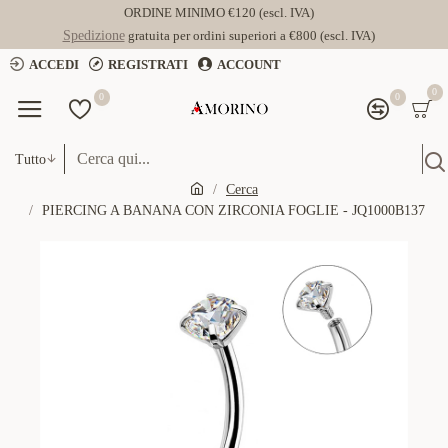
ORDINE MINIMO €120 (escl. IVA)
Spedizione
gratuita per ordini superiori a €800 (escl. IVA)
ACCEDI
REGISTRATI
ACCOUNT
0
0
0
Tutto
Cerca
PIERCING A BANANA CON ZIRCONIA FOGLIE - JQ1000B137