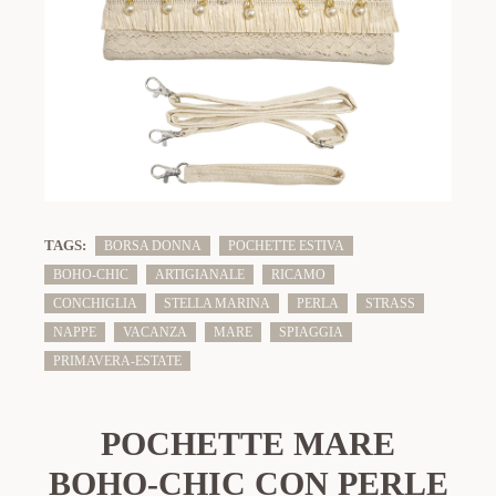
TAGS:
BORSA DONNA
POCHETTE ESTIVA
BOHO-CHIC
ARTIGIANALE
RICAMO
CONCHIGLIA
STELLA MARINA
PERLA
STRASS
NAPPE
VACANZA
MARE
SPIAGGIA
PRIMAVERA-ESTATE
POCHETTE MARE
BOHO-CHIC CON PERLE