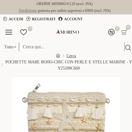
ORDINE MINIMO €120 (escl. IVA)
Spedizione
gratuita per ordini superiori a €800 (escl. IVA)
ACCEDI
REGISTRATI
ACCOUNT
0
0
0
Tutto
Cerca
POCHETTE MARE BOHO-CHIC CON PERLE E STELLE MARINE - Y
Y25208C660