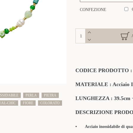
CONFEZIONE
CODICE PRODOTTO 
MATERIALE : Acciaio Inox
SSIDABILE
PERLA
PIETRA
LUNGHEZZA : 39.5cm +
UAL-CHIC
FIORE
COLORATO
DESCRIZIONE PROD
•
Acciaio inossidabile di qua