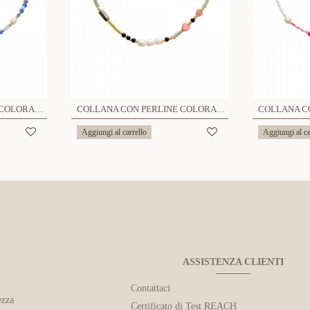
COLLANA CON PERLINE COLORATE E PERLE - MNK21121196H14
COLLANA CON PERLINE COLORATE E PERLE CON DETTAGLI A CUORE - MNK211211104H1
Aggiungi al carrello
Aggiungi al ca
ASSISTENZA CLIENTI
Contattaci
ezza
Certificato di Test REACH