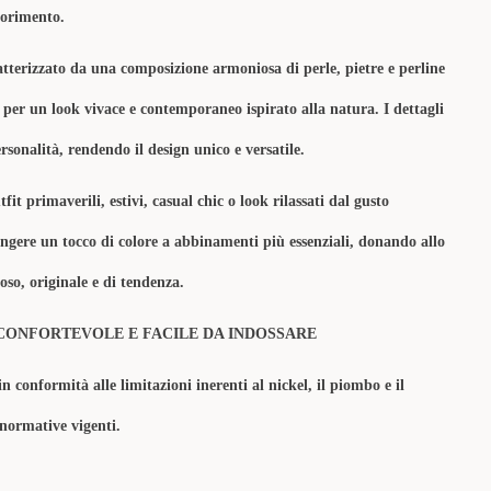
olorimento.
ratterizzato da una composizione armoniosa di perle, pietre e perline
, per un look vivace e contemporaneo ispirato alla natura. I dettagli
onalità, rendendo il design unico e versatile.
it primaverili, estivi, casual chic o look rilassati dal gusto
ngere un tocco di colore a abbinamenti più essenziali, donando allo
oso, originale e di tendenza.
CONFORTEVOLE E FACILE DA INDOSSARE
in conformità alle limitazioni inerenti al nickel, il piombo e il
 normative vigenti.