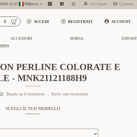
800 (ESCL. IVA)
Italiano
Chi Siamo
Contatto
0
ACCEDI
REGISTRATI
ACCOUNT
ACCESSORI
BORSA
ESPOSI
88H9
ON PERLINE COLORATE E
E - MNK21121188H9
Basato su 0 recensioni.
-
Scrivi una recensione
SCEGLI IL TUO MODELLO