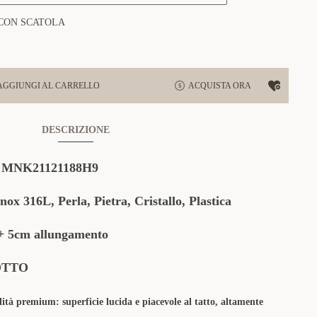
CON SCATOLA
AGGIUNGI AL CARRELLO
ACQUISTA ORA
DESCRIZIONE
:
MNK21121188H9
 316L, Perla, Pietra, Cristallo, Plastica
 5cm allungamento
OTTO
lità premium: superficie lucida e piacevole al tatto, altamente