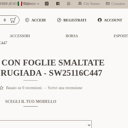
800 (ESCL. IVA)
Italiano
Chi Siamo
Contatto
0
ACCEDI
REGISTRATI
ACCOUNT
ACCESSORI
BORSA
ESPOSI
C447
 CON FOGLIE SMALTATE
RUGIADA - SW25116C447
Basato su 0 recensioni.
-
Scrivi una recensione
SCEGLI IL TUO MODELLO