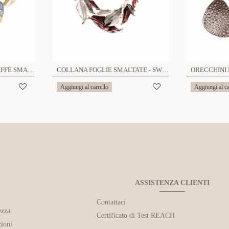
COLLANA CHICCHI DI CAFFE SMALTATO - SW24864A144
COLLANA FOGLIE SMALTATE - SW24112A823
Aggiungi al carrello
Aggiungi al ca
ASSISTENZA CLIENTI
Contattaci
ezza
Certificato di Test REACH
ioni