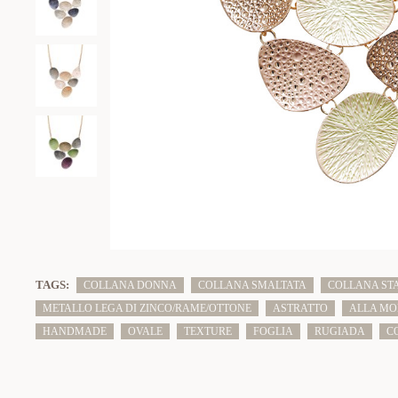
TAGS:
COLLANA DONNA
COLLANA SMALTATA
COLLANA ST
METALLO LEGA DI ZINCO/RAME/OTTONE
ASTRATTO
ALLA M
HANDMADE
OVALE
TEXTURE
FOGLIA
RUGIADA
C