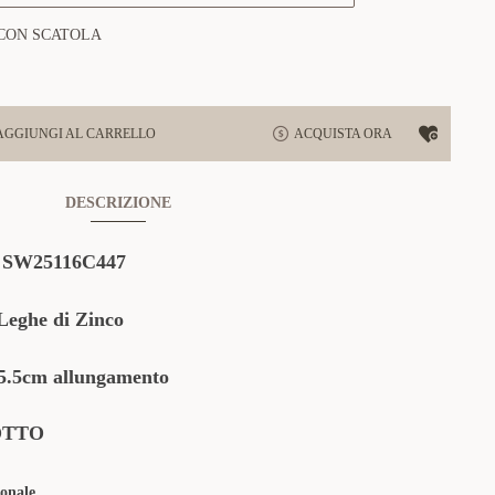
CON SCATOLA
AGGIUNGI AL CARRELLO
ACQUISTA ORA
DESCRIZIONE
:
SW25116C447
Leghe di Zinco
.5cm allungamento
OTTO
onale.