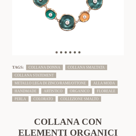
TAGS:
COLLANA DONNA
COLLANA SMALTATA
COLLANA STATEMENT
METALLO LEGA DI ZINCO/RAME/OTTONE
ALLA MODA
HANDMADE
ARTISTICO
ORGANICO
FLOREALE
PERLA
COLORATO
COLLEZIONE SMALTO
COLLANA CON
ELEMENTI ORGANICI