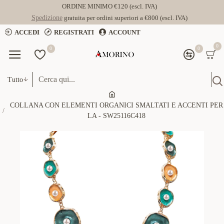
ORDINE MINIMO €120 (escl. IVA)
Spedizione
gratuita per ordini superiori a €800 (escl. IVA)
ACCEDI
REGISTRATI
ACCOUNT
0
0
0
Tutto
COLLANA CON ELEMENTI ORGANICI SMALTATI E ACCENTI PER
LA - SW25116C418