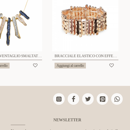
COLLANA A VENTAGLIO SMALTATO - SW24624A774
BRACCIALE ELASTICO CON EFFETTO CORTECCIA SMALTATA - SW2588C467
rrello
Aggiungi al carrello
NEWSLETTER