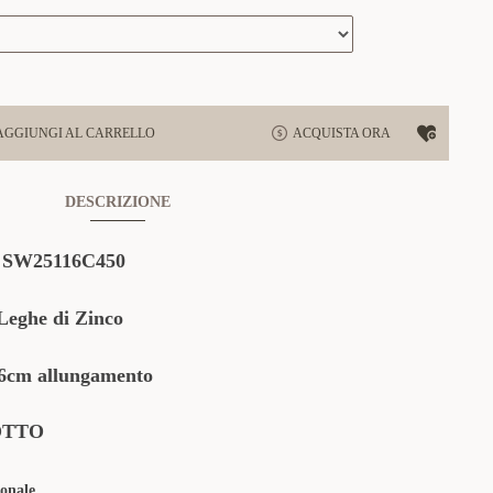
AGGIUNGI AL CARRELLO
ACQUISTA ORA
DESCRIZIONE
:
SW25116C450
Leghe di Zinco
cm allungamento
OTTO
onale.