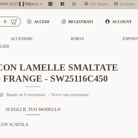
800 (ESCL. IVA)
Italiano
Chi Siamo
Contatto
0
ACCEDI
REGISTRATI
ACCOUNT
ACCESSORI
BORSA
ESPOSI
C450
CON LAMELLE SMALTATE
 FRANGE - SW25116C450
Basato su 0 recensioni.
-
Scrivi una recensione
SCEGLI IL TUO MODELLO
CON SCATOLA