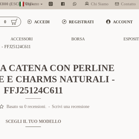
800 (ESCL. IVA)
Italiano
Chi Siamo
Contatto
0
ACCEDI
REGISTRATI
ACCOUNT
ACCESSORI
BORSA
ESPOSI
 FFJ25124C611
A CATENA CON PERLINE
 E CHARMS NATURALI -
FFJ25124C611
Basato su 0 recensioni.
-
Scrivi una recensione
SCEGLI IL TUO MODELLO