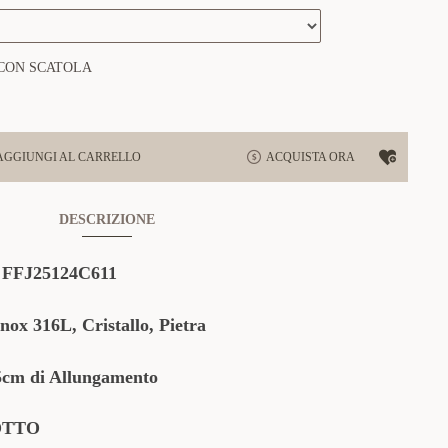
CON SCATOLA
AGGIUNGI AL CARRELLO
ACQUISTA ORA
DESCRIZIONE
:
FFJ25124C611
nox 316L, Cristallo, Pietra
5cm di Allungamento
OTTO