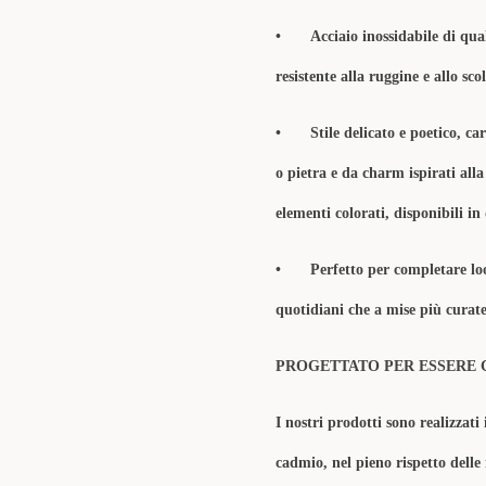
•
Acciaio inossidabile di qua
resistente alla ruggine e allo sc
•
Stile delicato e poetico, ca
o pietra e da charm ispirati alla
elementi colorati, disponibili i
•
Perfetto per completare loo
quotidiani che a mise più curat
PROGETTATO PER ESSERE 
I nostri prodotti sono realizzati 
cadmio, nel pieno rispetto delle