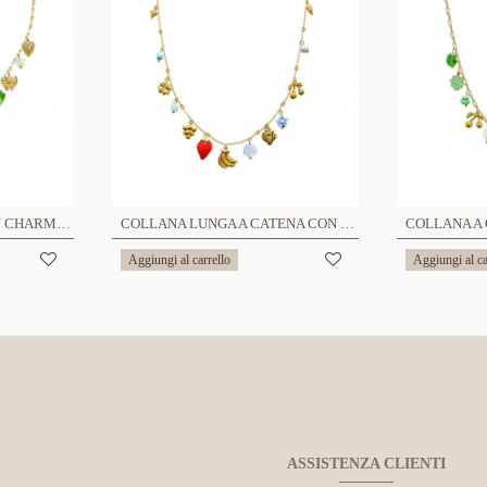
COLLANA A CATENA CON CHARMS FLOREALI - FFJ251512C601
COLLANA LUNGA A CATENA CON CHARMS FRUTTA - FFJ25132C609
Aggiungi al carrello
Aggiungi al ca
ASSISTENZA CLIENTI