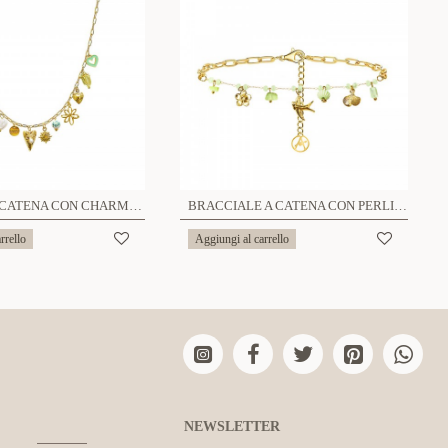
COLLANA A CATENA CON CHARMS MISTI - FFJ251456C607
BRACCIALE A CATENA CON PERLINE COLORATE E CHARMS NATURALI - FFJ25944C610
rrello
Aggiungi al carrello
NEWSLETTER