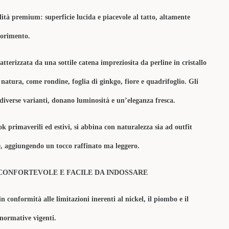
lità premium: superficie lucida e piacevole al tatto, altamente
olorimento.
ratterizzata da una sottile catena impreziosita da perline in cristallo
 natura, come rondine, foglia di ginkgo, fiore e quadrifoglio. Gli
n diverse varianti, donano luminosità e un’eleganza fresca.
k primaverili ed estivi, si abbina con naturalezza sia ad outfit
e, aggiungendo un tocco raffinato ma leggero.
CONFORTEVOLE E FACILE DA INDOSSARE
in conformità alle limitazioni inerenti al nickel, il piombo e il
 normative vigenti.