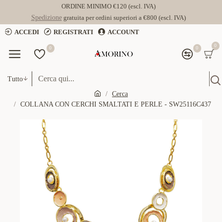
ORDINE MINIMO €120 (escl. IVA)
Spedizione
gratuita per ordini superiori a €800 (escl. IVA)
ACCEDI
REGISTRATI
ACCOUNT
0
0
0
Tutto
Cerca
COLLANA CON CERCHI SMALTATI E PERLE - SW25116C437