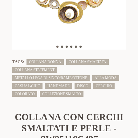
TAGS:
COLLANA DONNA
COLLANA SMALTATA
COLLANA STATEMENT
METALLO LEGA DI ZINCO/RAME/OTTONE
ALLA MODA
CASUAL-CHIC
HANDMADE
DISCO
CERCHIO
COLORATO
COLLEZIONE SMALTO
COLLANA CON CERCHI
SMALTATI E PERLE -