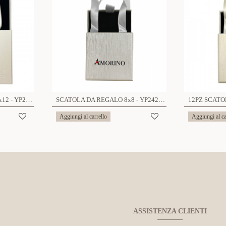
SCATOLA DA REGALO 16x12 - YP23308E753
SCATOLA DA REGALO 8x8 - YP2424A563/A564
Aggiungi al carrello
Aggiungi al ca
ASSISTENZA CLIENTI