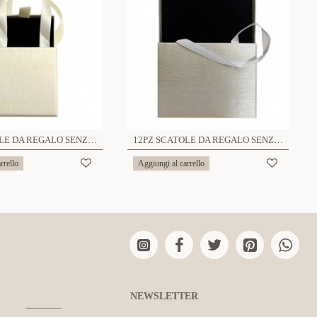
12PZ SCATOLE DA REGALO SENZA LOGO 8x8 - YP2424A563/A564
12PZ SCATOLE DA REGALO SENZA LOGO 16x12 - YP23308E753
rrello
Aggiungi al carrello
NEWSLETTER