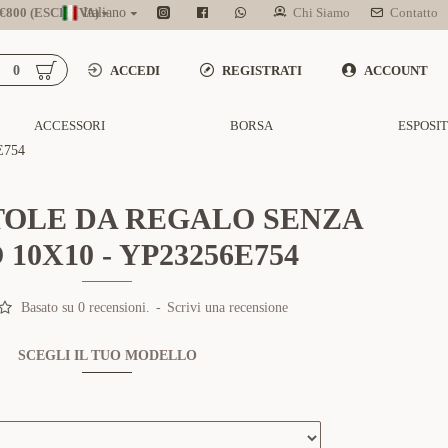
800 (ESCL. IVA)
Italiano
Chi Siamo
Contatto
0
ACCEDI
REGISTRATI
ACCOUNT
ACCESSORI
BORSA
ESPOSI
E754
TOLE DA REGALO SENZA
10X10 - YP23256E754
Basato su 0 recensioni.
-
Scrivi una recensione
SCEGLI IL TUO MODELLO