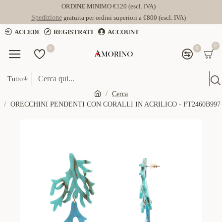
ORDINE MINIMO €120 (escl. IVA)
Spedizione
gratuita per ordini superiori a €800 (escl. IVA)
ACCEDI
REGISTRATI
ACCOUNT
0
0
0
Tutto
Cerca
ORECCHINI PENDENTI CON CORALLI IN ACRILICO - FT2460B997