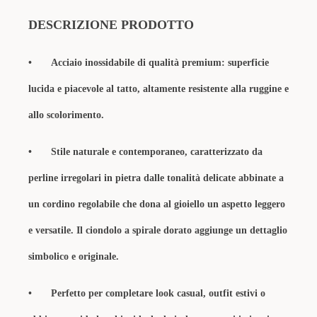
DESCRIZIONE PRODOTTO
•
Acciaio inossidabile di qualità premium: superficie
lucida e piacevole al tatto, altamente resistente alla ruggine e
allo scolorimento.
•
Stile naturale e contemporaneo, caratterizzato da
perline irregolari in pietra dalle tonalità delicate abbinate a
un cordino regolabile che dona al gioiello un aspetto leggero
e versatile. Il ciondolo a spirale dorato aggiunge un dettaglio
simbolico e originale.
•
Perfetto per completare look casual, outfit estivi o