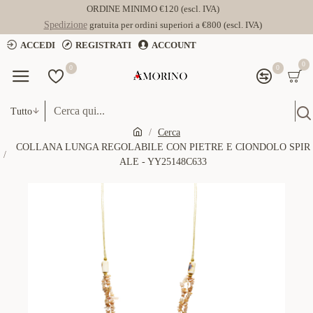
ORDINE MINIMO €120 (escl. IVA)
Spedizione
gratuita per ordini superiori a €800 (escl. IVA)
ACCEDI
REGISTRATI
ACCOUNT
0
0
0
Tutto
Cerca
COLLANA LUNGA REGOLABILE CON PIETRE E CIONDOLO SPIR
ALE - YY25148C633