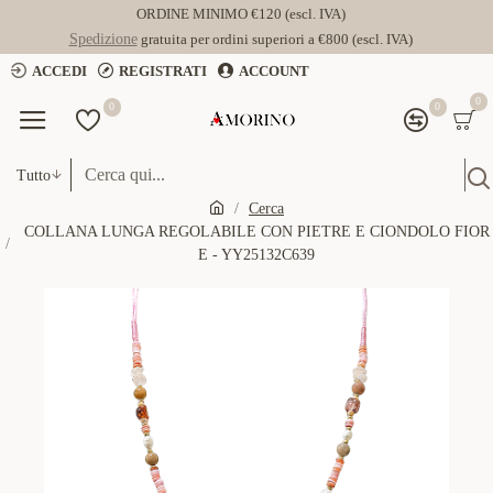
ORDINE MINIMO €120 (escl. IVA)
Spedizione
gratuita per ordini superiori a €800 (escl. IVA)
ACCEDI
REGISTRATI
ACCOUNT
0
0
0
Tutto
Cerca
COLLANA LUNGA REGOLABILE CON PIETRE E CIONDOLO FIOR
E - YY25132C639