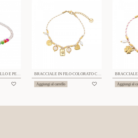
BRACCIALE CON CRISTALLO E PERLA - MNK2348E971
BRACCIALE IN FILO COLORATO CON CHARMS - YNK24864B3
Aggiungi al carrello
Aggiungi al ca