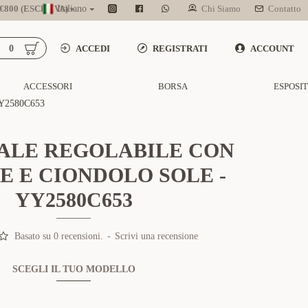
800 (ESCL. IVA)
Italiano
Chi Siamo
Contatto
0
ACCEDI
REGISTRATI
ACCOUNT
ACCESSORI
BORSA
ESPOSI
Y2580C653
ALE REGOLABILE CON
E E CIONDOLO SOLE -
YY2580C653
Basato su 0 recensioni.
-
Scrivi una recensione
SCEGLI IL TUO MODELLO