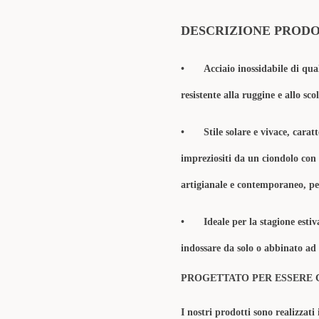
DESCRIZIONE PROD
•
Acciaio inossidabile di qua
resistente alla ruggine e allo sc
•
Stile solare e vivace, caratt
impreziositi da un ciondolo con 
artigianale e contemporaneo, per
•
Ideale per la stagione esti
indossare da solo o abbinato ad 
PROGETTATO PER ESSERE 
I nostri prodotti sono realizzati 