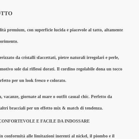
OTTO
lità premium, con superficie lucida e piacevole al tatto, altamente
olorimento.
erizzato da cristalli sfaccettati, pietre naturali irregolari e perle,
motivo sole dai riflessi dorati. Il cordino regolabile dona un tocco
fetto per un look fresco e colorato.
va, vacanze, giornate al mare o outfit casual chic. Perfetto da
altri bracciali per un effetto mix & match di tendenza.
CONFORTEVOLE E FACILE DA INDOSSARE
in conformità alle limitazioni inerenti al nickel, il piombo e il