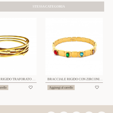
STESSA CATEGORIA
BRACCIALE RIGIDO TRAFORATO CUORE - DH2388E527
BRACCIALE RIGIDO CON ZIRCONIA - DH2388E533
rrello
Aggiungi al carrello