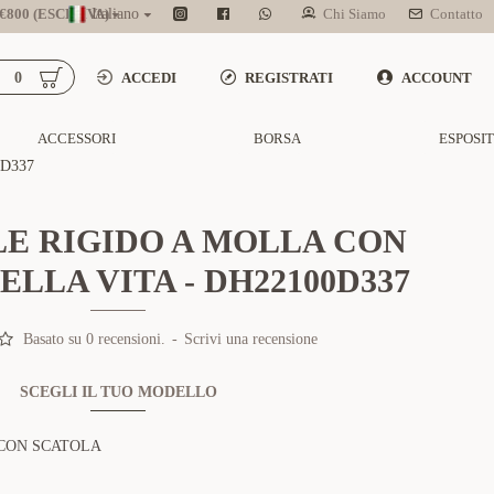
800 (ESCL. IVA)
Italiano
Chi Siamo
Contatto
0
ACCEDI
REGISTRATI
ACCOUNT
ACCESSORI
BORSA
ESPOSI
D337
E RIGIDO A MOLLA CON
LLA VITA - DH22100D337
Basato su 0 recensioni.
-
Scrivi una recensione
SCEGLI IL TUO MODELLO
CON SCATOLA