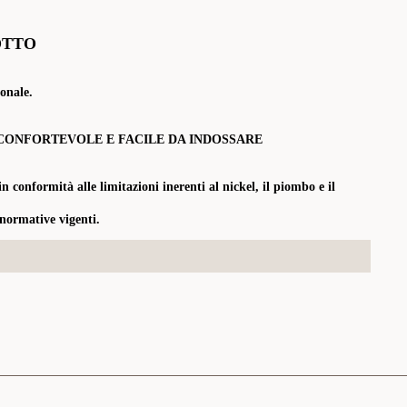
OTTO
onale.
CONFORTEVOLE E FACILE DA INDOSSARE
in conformità alle limitazioni inerenti al nickel, il piombo e il
 normative vigenti.