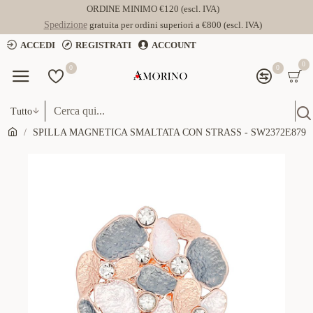
ORDINE MINIMO €120 (escl. IVA)
Spedizione
gratuita per ordini superiori a €800 (escl. IVA)
ACCEDI
REGISTRATI
ACCOUNT
0
0
0
Tutto
SPILLA MAGNETICA SMALTATA CON STRASS - SW2372E879