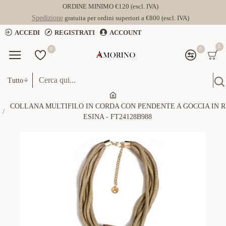
ORDINE MINIMO €120 (escl. IVA)
Spedizione
gratuita per ordini superiori a €800 (escl. IVA)
ACCEDI
REGISTRATI
ACCOUNT
0
0
0
Tutto
COLLANA MULTIFILO IN CORDA CON PENDENTE A GOCCIA IN R
ESINA - FT24128B988