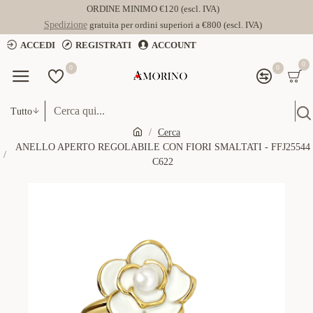
ORDINE MINIMO €120 (escl. IVA)
Spedizione
gratuita per ordini superiori a €800 (escl. IVA)
ACCEDI
REGISTRATI
ACCOUNT
0
0
0
Tutto
Cerca
ANELLO APERTO REGOLABILE CON FIORI SMALTATI - FFJ25544
C622