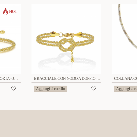
HOT
BRACCIALE CATENA RITORTA - JN25264C178/C179
BRACCIALE CON NODO A DOPPIO FILO - JN25576C274
Aggiungi al carrello
Aggiungi al ca