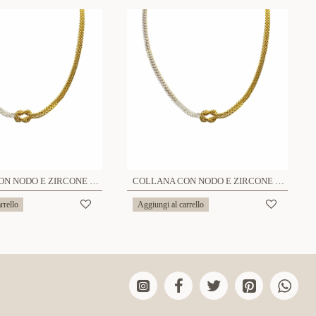
COLLANA CON NODO E ZIRCONE COLORATO A DOPPIO FILO 2MM - JN25120C271
COLLANA CON NODO E ZIRCONE COLORATO A DOPPIO FILO 1.5MM - JN25120C721
rrello
Aggiungi al carrello