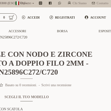
800 (ESCL. IVA)
Italiano
Chi Siamo
Contatto
0
ACCEDI
REGISTRATI
ACCOUNT
ACCESSORI
BORSA
ESPOSI
N25896C272/C720
E CON NODO E ZIRCONE
 A DOPPIO FILO 2MM -
N25896C272/C720
Basato su 0 recensioni.
-
Scrivi una recensione
SCEGLI IL TUO MODELLO
CON SCATOLA