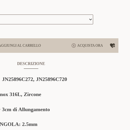
AGGIUNGI AL CARRELLO
ACQUISTA ORA
DESCRIZIONE
:
JN25896C272,
JN25896C720
Inox 316L, Zircone
+ 3cm di Allungamento
NGOLA: 2.5mm