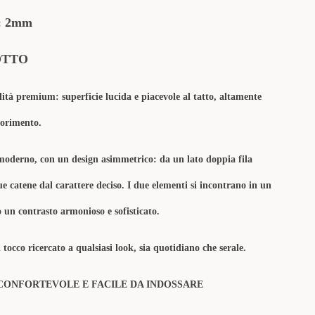
: 2mm
OTTO
lità premium: superficie lucida e piacevole al tatto, altamente
olorimento.
 moderno, con un design asimmetrico: da un lato doppia fila
due catene dal carattere deciso. I due elementi si incontrano in un
 un contrasto armonioso e sofisticato.
tocco ricercato a qualsiasi look, sia quotidiano che serale.
CONFORTEVOLE E FACILE DA INDOSSARE