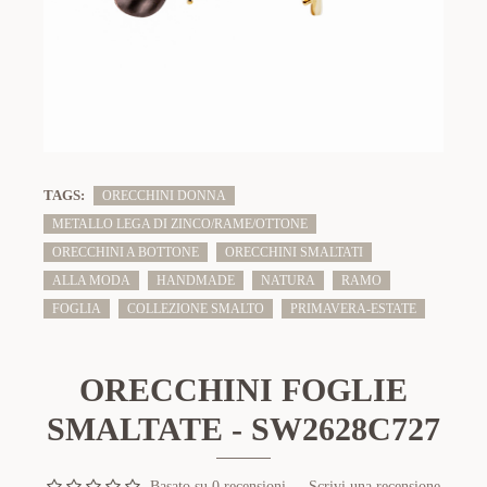
TAGS:
ORECCHINI DONNA
METALLO LEGA DI ZINCO/RAME/OTTONE
ORECCHINI A BOTTONE
ORECCHINI SMALTATI
ALLA MODA
HANDMADE
NATURA
RAMO
FOGLIA
COLLEZIONE SMALTO
PRIMAVERA-ESTATE
ORECCHINI FOGLIE
SMALTATE - SW2628C727
Basato su 0 recensioni.
-
Scrivi una recensione