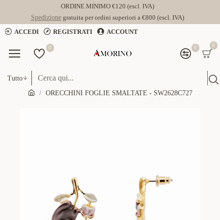
ORDINE MINIMO €120 (escl. IVA)
Spedizione
gratuita per ordini superiori a €800 (escl. IVA)
ACCEDI
REGISTRATI
ACCOUNT
0
0
0
Tutto
ORECCHINI FOGLIE SMALTATE - SW2628C727