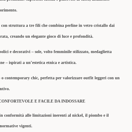
olorimento.
 con struttura a tre fili che combina perline in vetro cristallo dai
orata, creando un elegante gioco di luce e profondità.
olici e decorativi – sole, volto femminile stilizzato, medaglietta
e – ispirati a un’estetica etnica e artistica.
o o contemporary chic, perfetta per valorizzare outfit leggeri con un
intivo.
CONFORTEVOLE E FACILE DA INDOSSARE
in conformità alle limitazioni inerenti al nickel, il piombo e il
 normative vigenti.