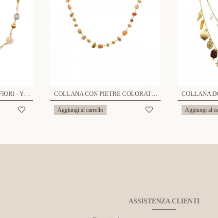
COLLANA CON PERLINE FIORI - YNK221104D684
COLLANA CON PIETRE COLORATE - YK22464D815
Aggiungi al carrello
Aggiungi al ca
ASSISTENZA CLIENTI