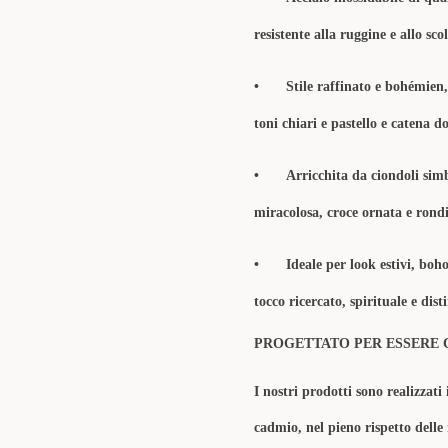
resistente alla ruggine e allo sc
•
Stile raffinato e bohémien,
toni chiari e pastello e catena d
•
Arricchita da ciondoli simb
miracolosa, croce ornata e rondin
•
Ideale per look estivi, boh
tocco ricercato, spirituale e dist
PROGETTATO PER ESSERE 
I nostri prodotti sono realizzati 
cadmio, nel pieno rispetto delle