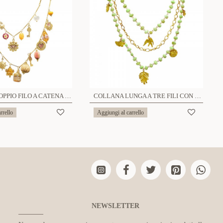
COLLANA DOPPIO FILO A CATENA CON CHARMS - YNK25200C392
COLLANA LUNGA A TRE FILI CON PERLINE E CIONDOLI - YNK25212C390
rrello
Aggiungi al carrello
NEWSLETTER