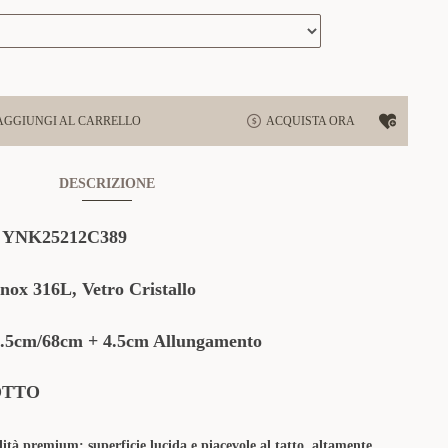
AGGIUNGI AL CARRELLO
ACQUISTA ORA
DESCRIZIONE
:
YNK25212C389
Inox 316L
,
Vetro Cristallo
.5cm/68cm + 4.5cm Allungamento
OTTO
lità premium: superficie lucida e piacevole al tatto, altamente