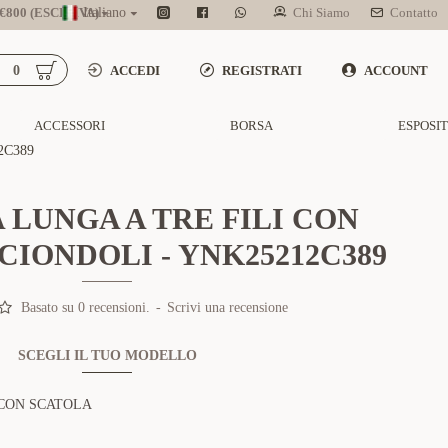
800 (ESCL. IVA)
Italiano
Chi Siamo
Contatto
0
ACCEDI
REGISTRATI
ACCOUNT
ACCESSORI
BORSA
ESPOSI
2C389
LUNGA A TRE FILI CON
CIONDOLI - YNK25212C389
Basato su 0 recensioni.
-
Scrivi una recensione
SCEGLI IL TUO MODELLO
CON SCATOLA