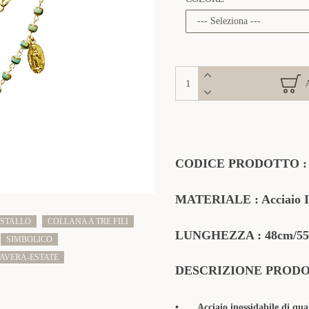
CODICE PRODOTTO
MATERIALE
: Acciaio 
ISTALLO
COLLANA A TRE FILI
LUNGHEZZA : 48
cm/55
SIMBOLICO
AVERA-ESTATE
DESCRIZIONE PROD
•
Acciaio inossidabile di qua