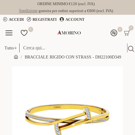
ORDINE MINIMO €120 (escl. IVA)
Spedizione
gratuita per ordini superiori a €800 (escl. IVA)
ACCEDI
REGISTRATI
ACCOUNT
0
0
0
Tutto
BRACCIALE RIGIDO CON STRASS - DH22100D349