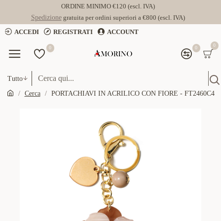
ORDINE MINIMO €120 (escl. IVA)
Spedizione
gratuita per ordini superiori a €800 (escl. IVA)
ACCEDI
REGISTRATI
ACCOUNT
0
0
0
Tutto
Cerca
PORTACHIAVI IN ACRILICO CON FIORE - FT2460C4