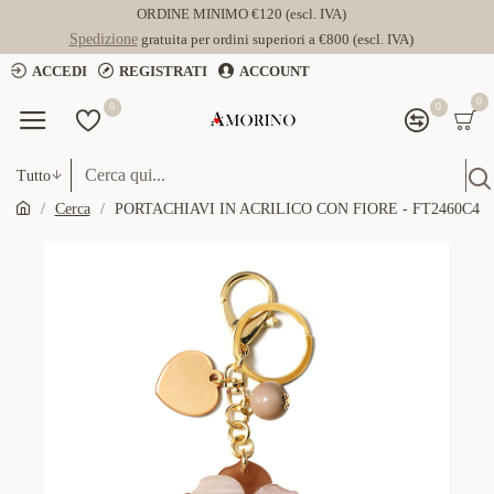
ORDINE MINIMO €120 (escl. IVA)
Spedizione
gratuita per ordini superiori a €800 (escl. IVA)
ACCEDI
REGISTRATI
ACCOUNT
0
0
0
Tutto
Cerca
PORTACHIAVI IN ACRILICO CON FIORE - FT2460C4