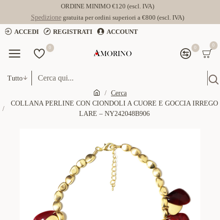
ORDINE MINIMO €120 (escl. IVA)
Spedizione
gratuita per ordini superiori a €800 (escl. IVA)
ACCEDI
REGISTRATI
ACCOUNT
0
0
0
Tutto
Cerca
COLLANA PERLINE CON CIONDOLI A CUORE E GOCCIA IRREGO
LARE – NY242048B906