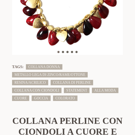
TAGS:
COLLANA DONNA
METALLO LEGA DI ZINCO/RAME/OTTONE
RESINA/ACRILICO
COLLANA DI PERLINE
COLLANA CON CIONDOLI
STATEMENT
ALLA MODA
CUORE
GOCCIA
COLORATO
COLLANA PERLINE CON
CIONDOLI A CUORE E