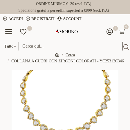
ORDINE MINIMO €120 (escl. IVA)
Spedizione
gratuita per ordini superiori a €800 (escl. IVA)
ACCEDI
REGISTRATI
ACCOUNT
0
0
0
Tutto
Cerca
COLLANA A CUORI CON ZIRCONI COLORATI - YC25312C346