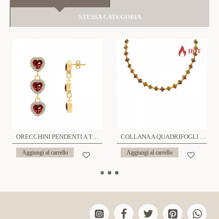
STESSA CATEGORIA
HOT
ORECCHINI PENDENTI A TRIPLO CUORE CON ZIRCONI - YC24100B962
COLLANA A QUADRIFOGLI CON STRASS COLORATI - YC25160C233
Aggiungi al carrello
Aggiungi al carrello