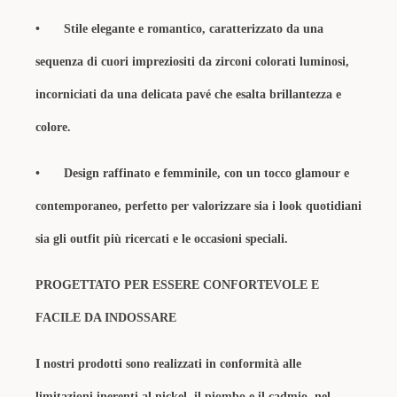
•
Stile elegante e romantico, caratterizzato da una
sequenza di cuori impreziositi da zirconi colorati luminosi,
incorniciati da una delicata pavé che esalta brillantezza e
colore.
•
Design raffinato e femminile, con un tocco glamour e
contemporaneo, perfetto per valorizzare sia i look quotidiani
sia gli outfit più ricercati e le occasioni speciali.
PROGETTATO PER ESSERE CONFORTEVOLE E
FACILE DA INDOSSARE
I nostri prodotti sono realizzati in conformità alle
limitazioni inerenti al nickel, il piombo e il cadmio, nel