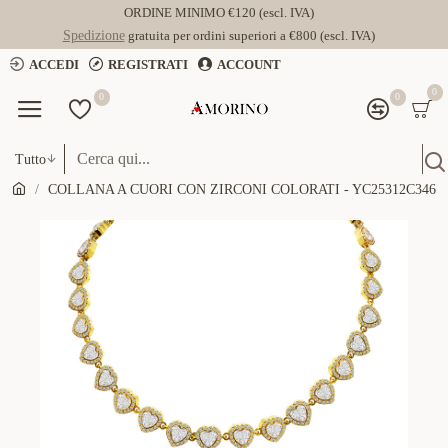
ORDINE MINIMO €120 (escl. IVA)
Spedizione
gratuita per ordini superiori a €800 (escl. IVA)
ACCEDI
REGISTRATI
ACCOUNT
0
0
0
Tutto
COLLANA A CUORI CON ZIRCONI COLORATI - YC25312C346