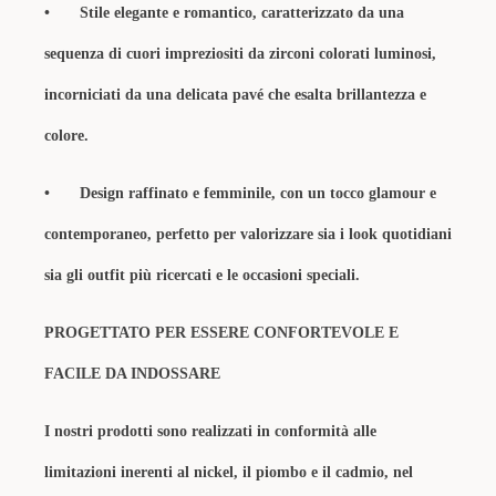
•
Stile elegante e romantico, caratterizzato da una
sequenza di cuori impreziositi da zirconi colorati luminosi,
incorniciati da una delicata pavé che esalta brillantezza e
colore.
•
Design raffinato e femminile, con un tocco glamour e
contemporaneo, perfetto per valorizzare sia i look quotidiani
sia gli outfit più ricercati e le occasioni speciali.
PROGETTATO PER ESSERE CONFORTEVOLE E
FACILE DA INDOSSARE
I nostri prodotti sono realizzati in conformità alle
limitazioni inerenti al nickel, il piombo e il cadmio, nel