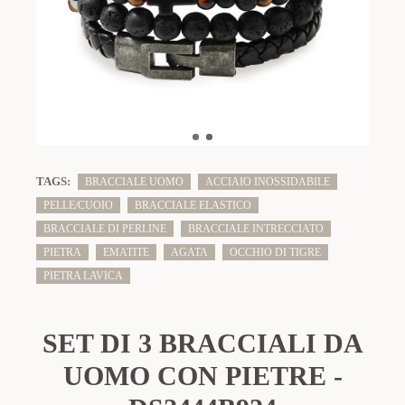
TAGS:
BRACCIALE UOMO
ACCIAIO INOSSIDABILE
PELLE/CUOIO
BRACCIALE ELASTICO
BRACCIALE DI PERLINE
BRACCIALE INTRECCIATO
PIETRA
EMATITE
AGATA
OCCHIO DI TIGRE
PIETRA LAVICA
SET DI 3 BRACCIALI DA
UOMO CON PIETRE -