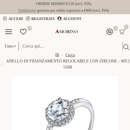
ORDINE MINIMO €120 (escl. IVA)
Spedizione
gratuita per ordini superiori a €800 (escl. IVA)
ACCEDI
REGISTRATI
ACCOUNT
0
0
0
Tutto
Cerca
ANELLO DI FIDANZAMENTO REGOLABILE CON ZIRCONE - MY2
556B