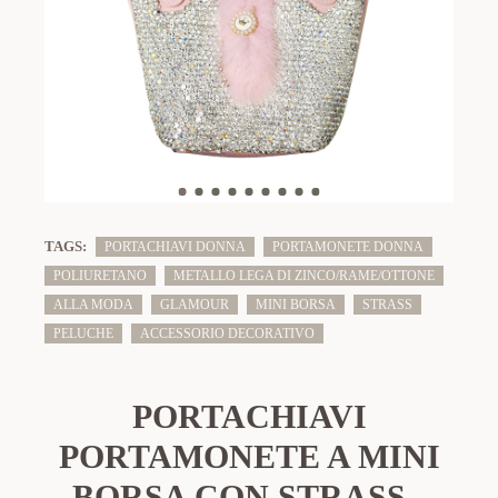
TAGS:
PORTACHIAVI DONNA
PORTAMONETE DONNA
POLIURETANO
METALLO LEGA DI ZINCO/RAME/OTTONE
ALLA MODA
GLAMOUR
MINI BORSA
STRASS
PELUCHE
ACCESSORIO DECORATIVO
PORTACHIAVI
PORTAMONETE A MINI
BORSA CON STRASS -