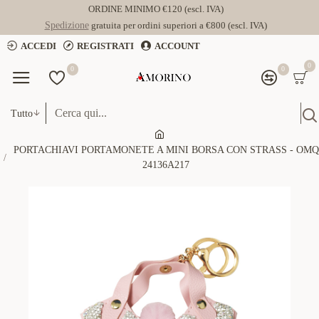
ORDINE MINIMO €120 (escl. IVA)
Spedizione
gratuita per ordini superiori a €800 (escl. IVA)
ACCEDI
REGISTRATI
ACCOUNT
0
0
0
Tutto
PORTACHIAVI PORTAMONETE A MINI BORSA CON STRASS - OMQ
24136A217