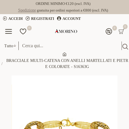
ORDINE MINIMO €120 (escl. IVA)
Spedizione
gratuita per ordini superiori a €800 (escl. IVA)
ACCEDI
REGISTRATI
ACCOUNT
0
0
0
Tutto
BRACCIALE MULTI-CATENA CON ANELLI MARTELLATI E PIETR
E COLORATE - S16363G