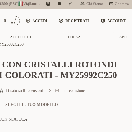
800 (ESCL. IVA)
Italiano
Chi Siamo
Contatto
0
ACCEDI
REGISTRATI
ACCOUNT
ACCESSORI
BORSA
ESPOSI
Y25992C250
 CON CRISTALLI ROTONDI
 COLORATI - MY25992C250
Basato su 0 recensioni.
-
Scrivi una recensione
SCEGLI IL TUO MODELLO
CON SCATOLA