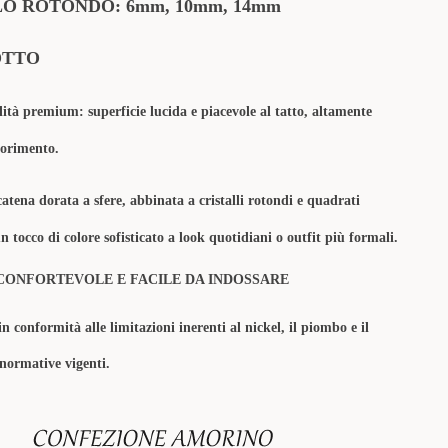
O ROTONDO: 6mm, 10mm, 14mm
OTTO
lità premium: superficie lucida e piacevole al tatto, altamente
olorimento.
catena dorata a sfere, abbinata a cristalli rotondi e quadrati
n tocco di colore sofisticato a look quotidiani o outfit più formali.
CONFORTEVOLE E FACILE DA INDOSSARE
in conformità alle limitazioni inerenti al nickel, il piombo e il
 normative vigenti.