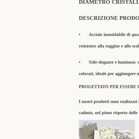
DIAMETRO CRISTALL
DESCRIZIONE PROD
•
Acciaio inossidabile di qua
resistente alla ruggine e allo sc
•
Stile elegante e luminoso: 
colorati, ideale per aggiungere u
PROGETTATO PER ESSERE 
I nostri prodotti sono realizzati 
cadmio, nel pieno rispetto delle