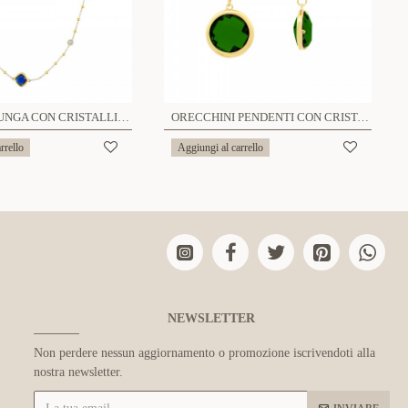
COLLANA LUNGA CON CRISTALLI ROTONDI E QUADRATI COLORATI - MY25164C251
ORECCHINI PENDENTI CON CRISTALLO QUADRATO E ROTONDO COLORATO - MY2572C249
rrello
Aggiungi al carrello
NEWSLETTER
Non perdere nessun aggiornamento o promozione iscrivendoti alla
nostra newsletter.