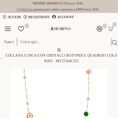
ORDINE MINIMO €120 (escl. IVA)
Spedizione
gratuita per ordini superiori a €800 (escl. IVA)
ACCEDI
REGISTRATI
ACCOUNT
0
0
0
Tutto
COLLANA LUNGA CON CRISTALLI ROTONDI E QUADRATI COLO
RATI - MY25164C251