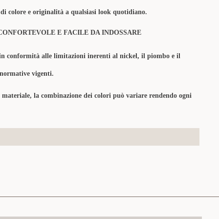
di colore e originalità
a qualsiasi look quotidiano.
CONFORTEVOLE E FACILE DA INDOSSARE
in conformità alle limitazioni inerenti al nickel, il piombo e il
 normative vigenti.
l materiale, la combinazione dei colori può variare rendendo ogni