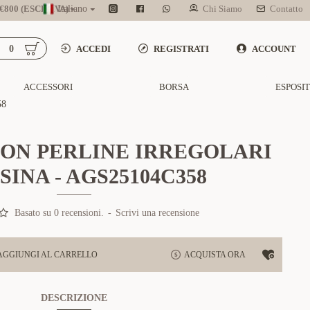
800 (ESCL. IVA)
Italiano
Chi Siamo
Contatto
0
ACCEDI
REGISTRATI
ACCOUNT
ACCESSORI
BORSA
ESPOSI
58
ON PERLINE IRREGOLARI
SINA - AGS25104C358
Basato su 0 recensioni.
-
Scrivi una recensione
AGGIUNGI AL CARRELLO
ACQUISTA ORA
DESCRIZIONE