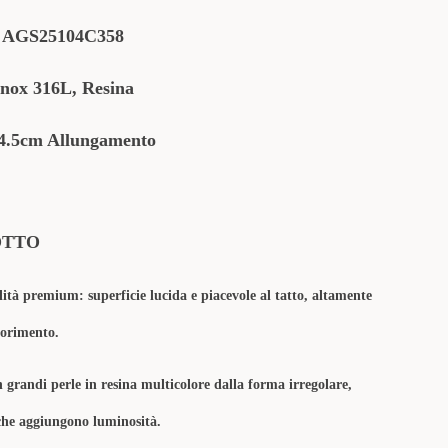
:
AGS25104C358
Inox 316L, Resina
4.5cm Allungamento
OTTO
lità premium: superficie lucida e piacevole al tatto, altamente
olorimento.
n grandi perle in resina
multicolore dalla forma irregolare
,
 che aggiungono luminosità.