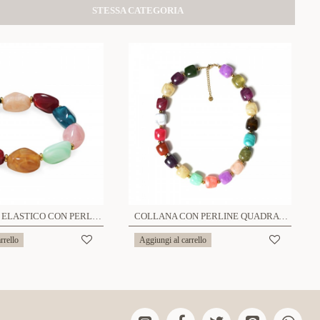
STESSA CATEGORIA
BRACCIALE ELASTICO CON PERLINE IRREGOLARI IN RESINA - AGS2556C361
COLLANA CON PERLINE QUADRATE IN RESINA - AGS25104C357
rrello
Aggiungi al carrello