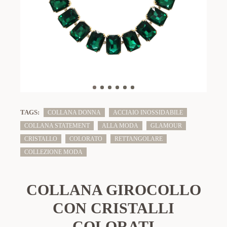
TAGS:
COLLANA DONNA
ACCIAIO INOSSIDABILE
COLLANA STATEMENT
ALLA MODA
GLAMOUR
CRISTALLO
COLORATO
RETTANGOLARE
COLLEZIONE MODA
COLLANA GIROCOLLO
CON CRISTALLI
COLORATI