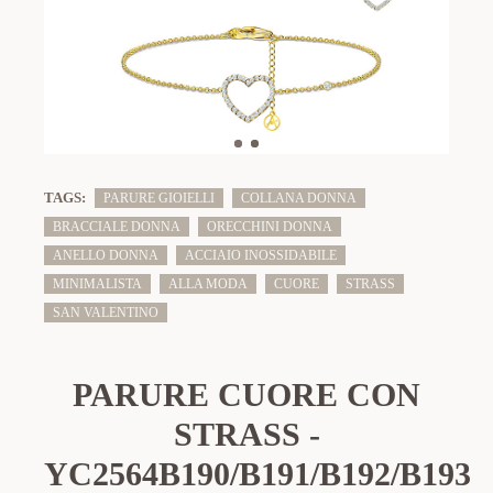
TAGS:
PARURE GIOIELLI
COLLANA DONNA
BRACCIALE DONNA
ORECCHINI DONNA
ANELLO DONNA
ACCIAIO INOSSIDABILE
MINIMALISTA
ALLA MODA
CUORE
STRASS
SAN VALENTINO
PARURE CUORE CON
STRASS -
YC2564B190/B191/B192/B193