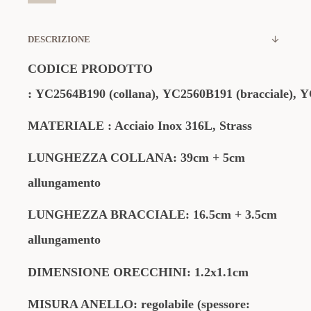
DESCRIZIONE
CODICE PRODOTTO
:
YC2564B190
(collana),
YC2560B191
(bracciale),
Y
MATERIALE : Acciaio Inox 316L, Strass
LUNGHEZZA COLLANA: 39cm + 5cm
allungamento
LUNGHEZZA BRACCIALE: 16.5cm + 3.5cm
allungamento
DIMENSIONE ORECCHINI:
1.2x1.1
cm
MISURA ANELLO: regolabile (spessore: