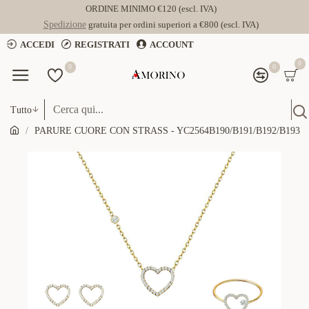
ORDINE MINIMO €120 (escl. IVA)
Spedizione
gratuita per ordini superiori a €800 (escl. IVA)
ACCEDI
REGISTRATI
ACCOUNT
0
0
0
Tutto
PARURE CUORE CON STRASS - YC2564B190/B191/B192/B193