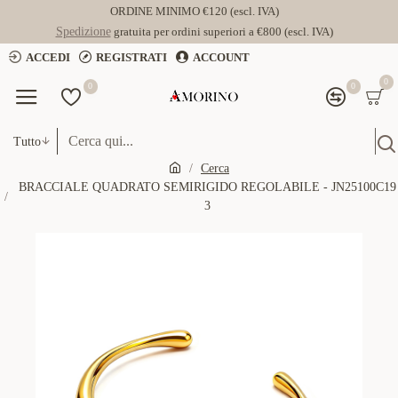
ORDINE MINIMO €120 (escl. IVA)
Spedizione
gratuita per ordini superiori a €800 (escl. IVA)
ACCEDI
REGISTRATI
ACCOUNT
0
0
0
Tutto
Cerca
BRACCIALE QUADRATO SEMIRIGIDO REGOLABILE - JN25100C19
3