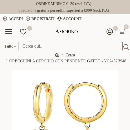
ORDINE MINIMO €120 (escl. IVA)
Spedizione
gratuita per ordini superiori a €800 (escl. IVA)
ACCEDI
REGISTRATI
ACCOUNT
0
0
0
Tutto
Cerca
ORECCHINI A CERCHIO CON PENDENTE GATTO - YC2452B948