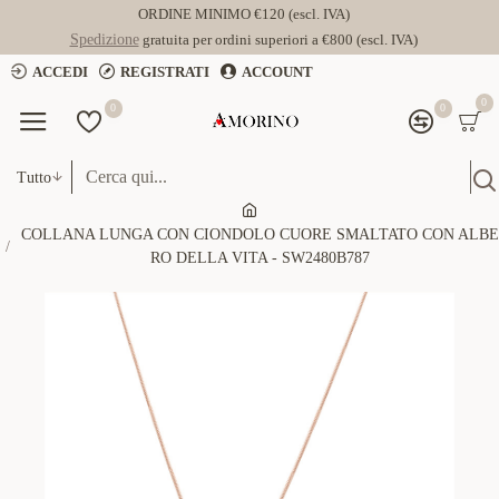
ORDINE MINIMO €120 (escl. IVA)
Spedizione
gratuita per ordini superiori a €800 (escl. IVA)
ACCEDI
REGISTRATI
ACCOUNT
0
0
0
Tutto
COLLANA LUNGA CON CIONDOLO CUORE SMALTATO CON ALBE
RO DELLA VITA - SW2480B787