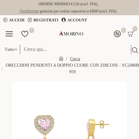
ORDINE MINIMO €120 (escl. IVA)
Spedizione
gratuita per ordini superiori a €800 (escl. IVA)
ACCEDI
REGISTRATI
ACCOUNT
0
0
0
Tutto
Cerca
ORECCHINI PENDENTI A DOPPIO CUORE CON ZIRCONI - YC2480B
959