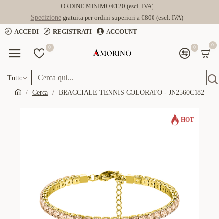
ORDINE MINIMO €120 (escl. IVA)
Spedizione
gratuita per ordini superiori a €800 (escl. IVA)
ACCEDI
REGISTRATI
ACCOUNT
0
0
0
Tutto
Cerca
BRACCIALE TENNIS COLORATO - JN2560C182
HOT