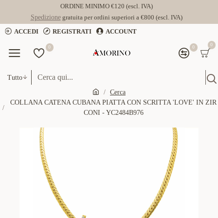
ORDINE MINIMO €120 (escl. IVA)
Spedizione
gratuita per ordini superiori a €800 (escl. IVA)
ACCEDI
REGISTRATI
ACCOUNT
0
0
0
Tutto
Cerca
COLLANA CATENA CUBANA PIATTA CON SCRITTA 'LOVE' IN ZIR
CONI - YC2484B976