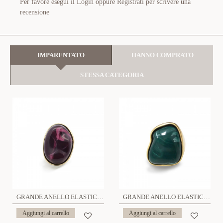
Per favore esegui il
Login
oppure
Registrati
per scrivere una
recensione
IMPARENTATO
HANNO COMPRATO
STESSA CATEGORIA
GRANDE ANELLO ELASTICO OVALE CON PIETRA IN RESINA - NY24100B884
GRANDE ANELLO ELASTICO IRREGOLARE CON PIETRA IN RESINA - NY24100B889
Aggiungi al carrello
Aggiungi al carrello